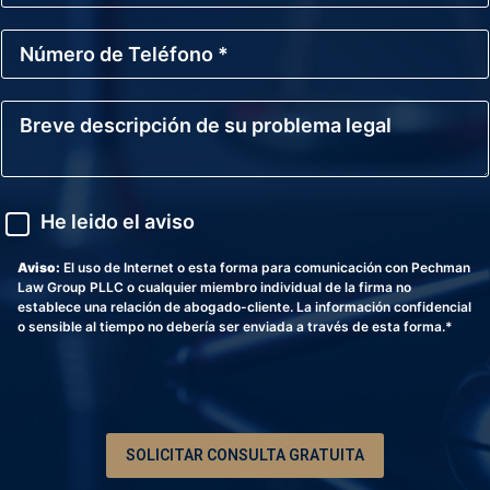
r
*
r
N
e
ú
o
m
E
e
l
B
r
e
r
o
c
e
d
t
v
e
r
e
T
ó
d
A
e
He leido el aviso
n
e
v
l
i
s
i
é
c
c
s
Aviso:
El uso de Internet o esta forma para comunicación con Pechman
f
o
r
o
Law Group PLLC o cualquier miembro individual de la firma no
o
i
establece una relación de abogado-cliente. La información confidencial
n
p
o sensible al tiempo no debería ser enviada a través de esta forma.*
o
c
*
i
ó
n
d
e
SOLICITAR CONSULTA GRATUITA
s
u