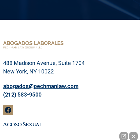
p
r
o
b
l
e
m
a
l
e
g
488 Madison Avenue, Suite 1704
a
l
New York, NY 10022
abogados@pechmanlaw.com
(212) 583-9500
Acoso Sexual