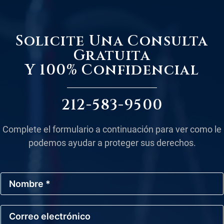
Solicite Una Consulta
Gratuita
Y 100% Confidencial
212-583-9500
Complete el formulario a continuación para ver como le
podemos ayudar a proteger sus derechos.
N
o
m
b
C
r
o
e