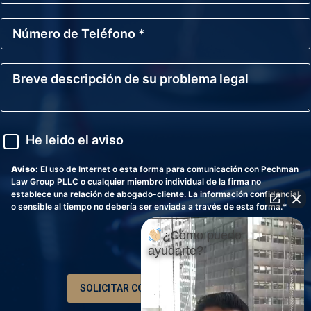
r
*
r
N
e
ú
o
m
E
e
l
B
r
e
r
o
c
e
d
t
v
e
r
e
T
ó
d
A
e
He leido el aviso
n
e
v
l
i
s
i
é
c
c
s
Aviso:
El uso de Internet o esta forma para comunicación con Pechman
f
o
r
o
Law Group PLLC o cualquier miembro individual de la firma no
o
i
establece una relación de abogado-cliente. La información confidencial
n
p
o sensible al tiempo no debería ser enviada a través de esta forma.*
o
c
*
i
¿Cómo puedo
ó
ayudarte?
n
d
e
SOLICITAR CONSULTA GRATUITA
s
u