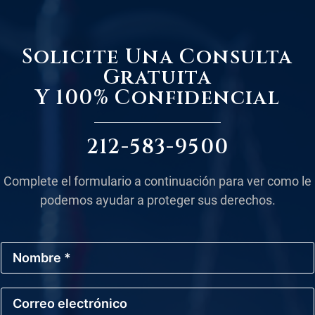
Solicite Una Consulta
Gratuita
Y 100% Confidencial
212-583-9500
Complete el formulario a continuación para ver como le
podemos ayudar a proteger sus derechos.
N
o
m
b
C
r
o
e