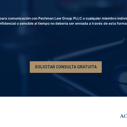
c
e
t
l
r
é
a para comunicación con Pechman Law Group PLLC o cualquier miembro individu
ó
f
fidencial o sensible al tiempo no debería ser enviada a través de esta forma
n
o
i
n
c
o
o
*
SOLICITAR CONSULTA GRATUITA
Ac