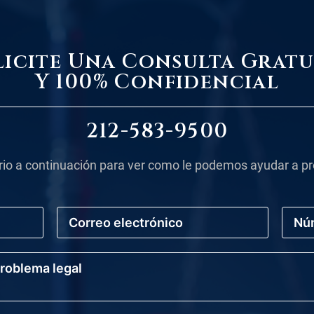
licite Una Consulta Gratu
Y 100% Confidencial
212-583-9500
rio a continuación para ver como le podemos ayudar a pr
C
N
o
ú
r
m
r
e
e
r
o
o
E
d
l
e
e
T