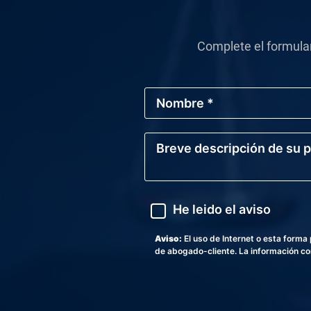
Complete el formula
N
o
m
b
B
r
r
e
e
*
v
e
d
A
He leido el aviso
e
v
s
i
c
s
Aviso:
El uso de Internet o esta form
r
o
de abogado-cliente. La información con
i
p
c
i