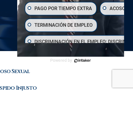
PAGO POR TIEMPO EXTRA
ACOSO SE
TERMINACIÓN DE EMPLEO
DISCRIMINACIÓN EN EL EMPLEO: DISCRIMIN
SALARIOS Y POR HORA
DERECHOS D
Powered by
oso Sexual
spido Injusto
scriminación
ras Extras