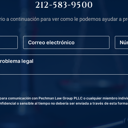
212-583-9500
rio a continuación para ver como le podemos ayudar a pr
C
N
o
ú
r
m
r
e
e
r
o
o
E
d
l
e
e
T
c
e
t
l
r
é
a para comunicación con Pechman Law Group PLLC o cualquier miembro individu
ó
f
fidencial o sensible al tiempo no debería ser enviada a través de esta forma
n
o
i
n
c
o
o
*