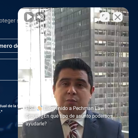
oteger sus derechos.
al de la firma no establece una relación
Hola
Bienvenido a Pechman Law
.*
Group. ¿En qué tipo de asunto podemos
ayudarle?