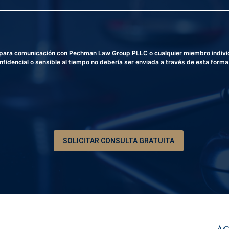
E
d
l
e
e
T
c
e
t
l
r
é
a para comunicación con Pechman Law Group PLLC o cualquier miembro individu
ó
f
fidencial o sensible al tiempo no debería ser enviada a través de esta forma
n
o
i
n
c
o
o
*
SOLICITAR CONSULTA GRATUITA