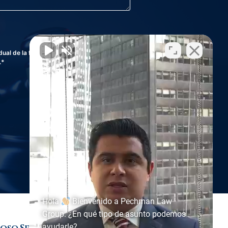
al de la firma no establece una relación
.*
Hola
Bienvenido a Pechman Law
Group. ¿En qué tipo de asunto podemos
ayudarle?