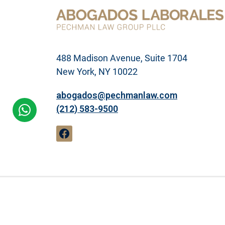
l
e
g
a
l
488 Madison Avenue, Suite 1704
New York, NY 10022
abogados@pechmanlaw.com
(212) 583-9500
Publicidad de abogados. Pechman Law Gr
9500). El material contenido en este sitio
relación abogado-cliente visitando este sit