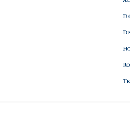
Ac
De
Di
Ho
Ro
Tr
oup PLLC, 488 Madison Avenue, Nueva York, Nueva York
 web es solo para fines informativos y no debe considera
io web.