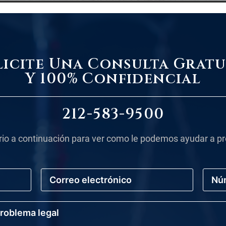
licite Una Consulta Gratu
Y 100% Confidencial
212-583-9500
rio a continuación para ver como le podemos ayudar a pr
C
N
o
ú
r
m
r
e
e
r
o
o