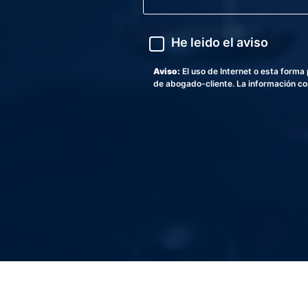
*
v
e
d
A
He leido el aviso
e
v
s
i
c
s
Aviso:
El uso de Internet o esta form
r
o
de abogado-cliente. La información con
i
p
c
i
ó
n
d
e
s
u
p
r
o
b
l
e
m
a