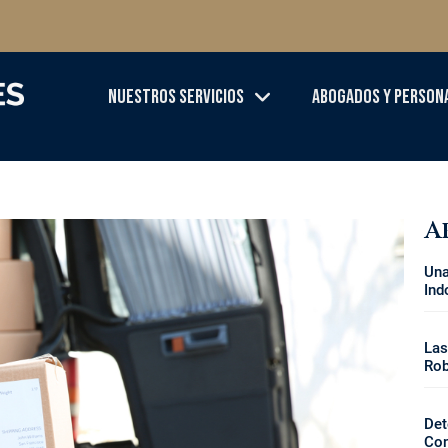
Nuestros Servicios
Abogados Y Person
A
Una
Ind
Las
Rob
Det
Con