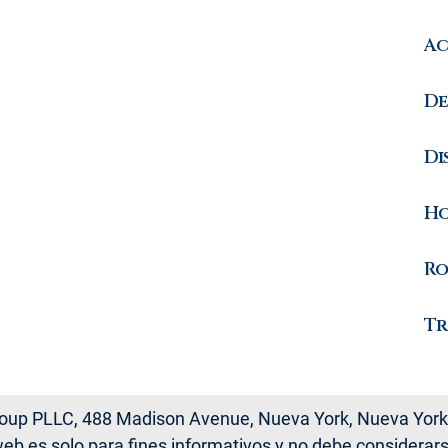
Ac
De
Di
Ho
Ro
Tr
oup PLLC, 488 Madison Avenue, Nueva York, Nueva York
 web es solo para fines informativos y no debe considera