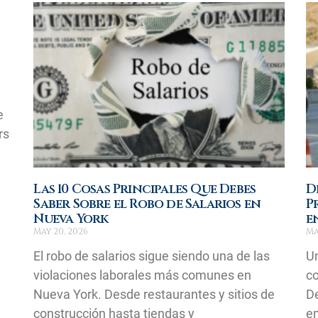
e
rs
Las 10 Cosas Principales Que Debes
D
Saber Sobre el Robo de Salarios en
P
Nueva York
e
May 20, 2026
Ma
El robo de salarios sigue siendo una de las
Un
violaciones laborales más comunes en
co
Nueva York. Desde restaurantes y sitios de
D
construcción hasta tiendas y
em