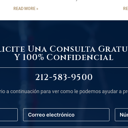
READ MORE »
RE
licite Una Consulta Gratu
Y 100% Confidencial
212-583-9500
rio a continuación para ver como le podemos ayudar a pr
C
N
o
ú
r
m
r
e