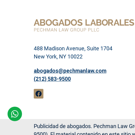
e
m
a
l
e
g
a
l
488 Madison Avenue, Suite 1704
New York, NY 10022
abogados@pechmanlaw.com
(212) 583-9500
Publicidad de abogados. Pechman Law Gr
9500). El material contenido en este sitio