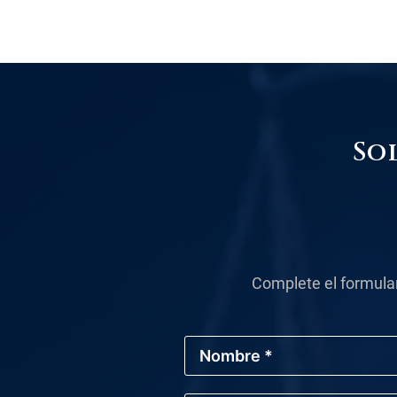
So
Complete el formula
N
o
m
b