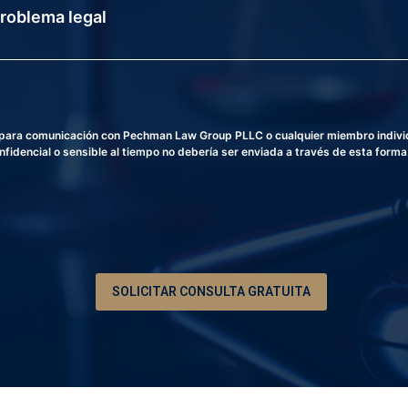
e
r
o
o
E
d
l
e
e
T
c
e
t
l
r
é
a para comunicación con Pechman Law Group PLLC o cualquier miembro individu
ó
f
fidencial o sensible al tiempo no debería ser enviada a través de esta forma
n
o
i
n
c
o
o
*
SOLICITAR CONSULTA GRATUITA