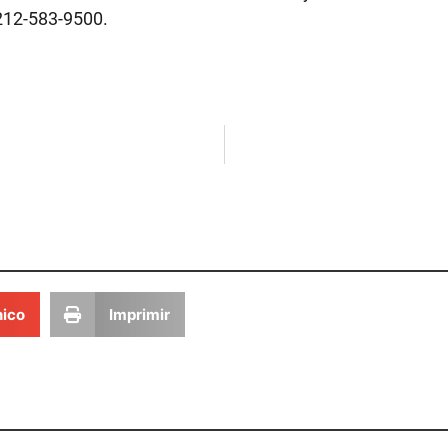
212-583-9500.
nico
Imprimir