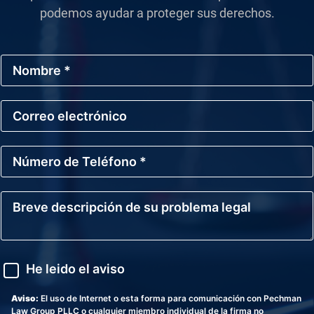
podemos ayudar a proteger sus derechos.
N
o
m
b
C
r
o
e
r
*
r
N
e
ú
o
m
E
e
l
B
r
e
r
o
c
e
d
t
v
e
r
e
T
ó
d
A
e
He leido el aviso
n
e
v
l
i
s
i
é
c
c
s
Aviso:
El uso de Internet o esta forma para comunicación con Pechman
f
o
r
o
Law Group PLLC o cualquier miembro individual de la firma no