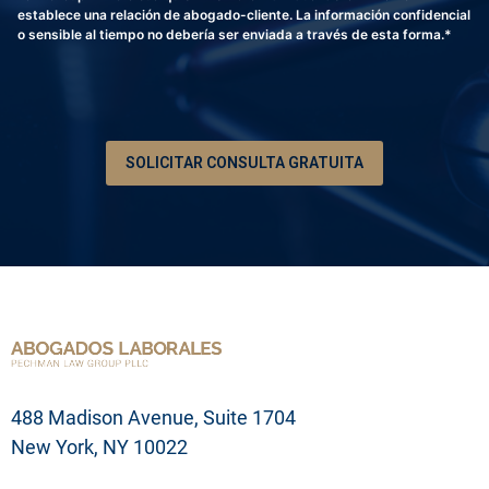
o
i
establece una relación de abogado-cliente. La información confidencial
n
p
o sensible al tiempo no debería ser enviada a través de esta forma.*
o
c
*
i
ó
n
d
e
SOLICITAR CONSULTA GRATUITA
s
u
p
r
o
b
l
e
m
a
l
e
g
488 Madison Avenue, Suite 1704
a
l
New York, NY 10022