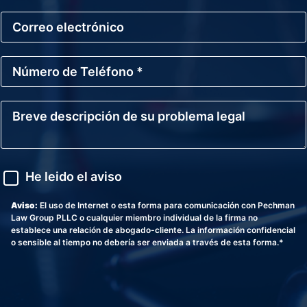
b
C
r
o
e
r
*
r
N
e
ú
o
m
E
e
l
B
r
e
r
o
c
e
d
t
v
e
r
e
T
ó
d
A
e
He leido el aviso
n
e
v
l
i
s
i
é
c
c
s
Aviso:
El uso de Internet o esta forma para comunicación con Pechman
f
o
r
o
Law Group PLLC o cualquier miembro individual de la firma no
o
i
establece una relación de abogado-cliente. La información confidencial
n
p
o sensible al tiempo no debería ser enviada a través de esta forma.*
o
c
*
i
ó
n
d