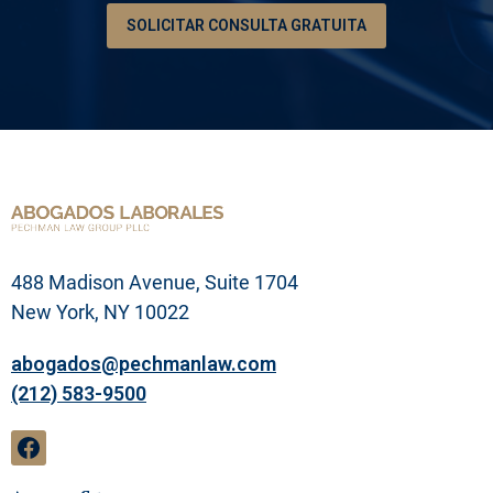
e
SOLICITAR CONSULTA GRATUITA
s
u
p
r
o
b
l
e
m
a
l
e
g
488 Madison Avenue, Suite 1704
a
l
New York, NY 10022
abogados@pechmanlaw.com
(212) 583-9500