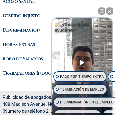
Acoso Sexual
Despido Injusto
¿Cómo puedo
Discriminación
ayudarte?
Horas Extras
Robo de Salarios
Trabajadores Indocumentados
PAGO POR TIEMPO EXTRA
TERMINACIÓN DE EMPLEO
Publicidad de abogados. Pechman Law Group PLLC,
DISCRIMINACIÓN EN EL EMPLEO:
488 Madison Avenue, Nueva York, Nueva York 10022
(Número de teléfono 212-583-9500). El material
SALARIOS Y POR HORA
DE