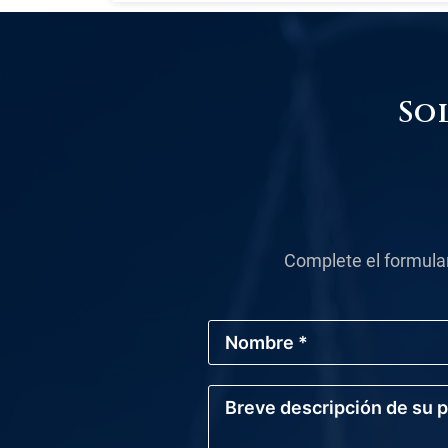
So
Complete el formula
N
o
m
b
B
r
r
e
e
*
v