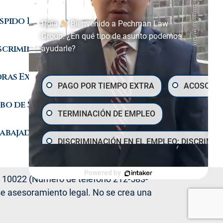
spido Injusto
Hola
Bienvenido a Pechman Law
Group. ¿En qué tipo de asunto podemos
scriminación
ayudarle?
ras Extras
PAGO POR TIEMPO EXTRA
ACOSO SE
bo de Salarios
TERMINACIÓN DE EMPLEO
abajadores Indocumentados
DISCRIMINACIÓN EN EL EMPLEO: DISCRIMIN
SALARIOS Y POR HORA
DERECHOS D
Powered by
 10022 (Número de teléfono 212-583-
rse asesoramiento legal. No se crea una