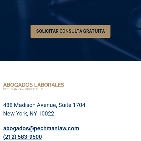
*
i
ó
n
d
e
SOLICITAR CONSULTA GRATUITA
s
u
p
r
o
b
l
e
m
a
l
e
g
488 Madison Avenue, Suite 1704
a
l
New York, NY 10022
abogados@pechmanlaw.com
(212) 583-9500