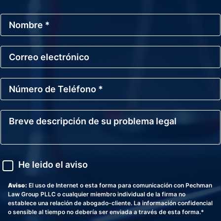
N
o
m
b
C
r
o
e
r
*
r
N
e
ú
o
m
E
e
l
B
r
e
r
o
c
e
d
t
v
e
r
e
T
ó
d
A
e
He leido el aviso
n
e
v
l
i
s
i
é
c
c
s
Aviso:
El uso de Internet o esta forma para comunicación con Pechman
f
o
r
o
Law Group PLLC o cualquier miembro individual de la firma no
o
i
establece una relación de abogado-cliente. La información confidencial
n
p
o sensible al tiempo no debería ser enviada a través de esta forma.*
o
c