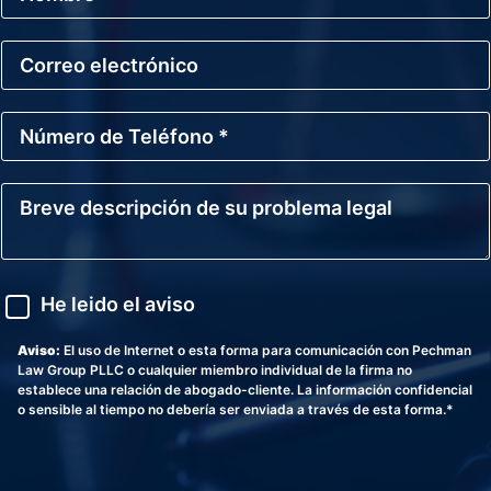
m
b
C
r
o
e
r
*
r
N
e
ú
o
m
E
e
l
B
r
e
r
o
c
e
d
t
v
e
r
e
T
ó
d
A
e
He leido el aviso
n
e
v
l
i
s
i
é
c
c
s
Aviso:
El uso de Internet o esta forma para comunicación con Pechman
f
o
r
o
Law Group PLLC o cualquier miembro individual de la firma no
o
i
establece una relación de abogado-cliente. La información confidencial
n
p
o sensible al tiempo no debería ser enviada a través de esta forma.*
o
c
*
i
ó
n