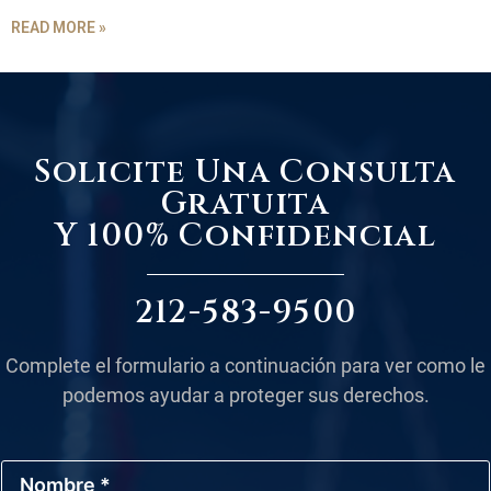
READ MORE »
Solicite Una Consulta
Gratuita
Y 100% Confidencial
212-583-9500
Complete el formulario a continuación para ver como le
podemos ayudar a proteger sus derechos.
N
o