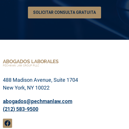
d
e
SOLICITAR CONSULTA GRATUITA
s
u
p
r
o
b
l
e
m
a
l
e
g
488 Madison Avenue, Suite 1704
a
l
New York, NY 10022
abogados@pechmanlaw.com
(212) 583-9500