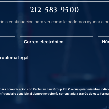
212-583-9500
rio a continuación para ver como le podemos ayudar a pr
C
N
o
ú
r
m
r
e
e
r
o
o
E
d
l
e
e
T
c
e
t
l
r
é
a para comunicación con Pechman Law Group PLLC o cualquier miembro individu
ó
f
fidencial o sensible al tiempo no debería ser enviada a través de esta forma
n
o
i
n
c
o
o
*