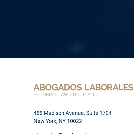
i
ó
n
d
e
s
u
p
r
o
b
l
e
m
a
l
e
g
a
l
488 Madison Avenue, Suite 1704
New York, NY 10022