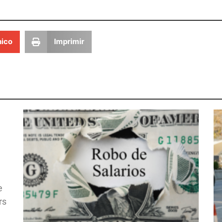
nico
Imprimir
e
rs