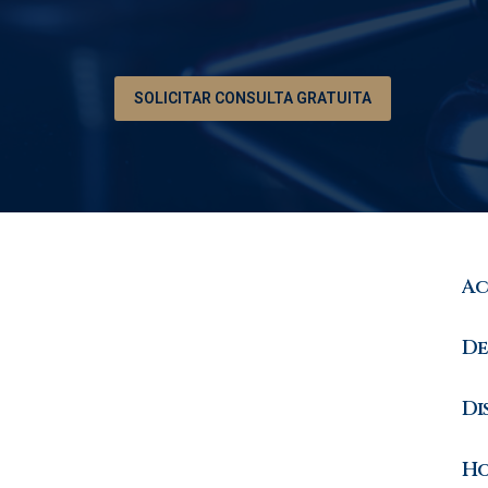
SOLICITAR CONSULTA GRATUITA
Ac
De
Di
Ho