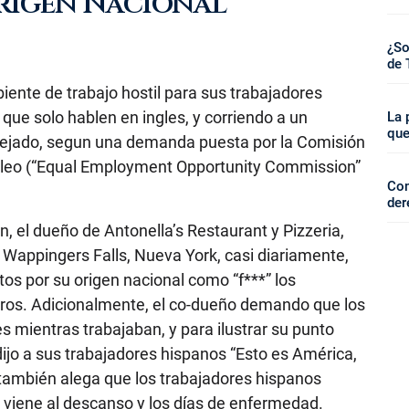
rigen Nacional
¿So
de 
iente de trabajo hostil para sus trabajadores
 que solo hablen en ingles, y corriendo a un
La 
que
ejado, segun una demanda puesta por la Comisión
pleo (“Equal Employment Opportunity Commission”
Com
der
, el dueño de Antonella’s Restaurant y Pizzeria,
 y Wappingers Falls, Nueva York, casi diariamente,
os por su origen nacional como “f***” los
eros. Adicionalmente, el co-dueño demando que los
s mientras trabajaban, y para ilustrar su punto
e dijo a sus trabajadores hispanos “Esto es América,
también alega que los trabajadores hispanos
 viene al descanso y los días de enfermedad.