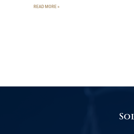
READ MORE »
So