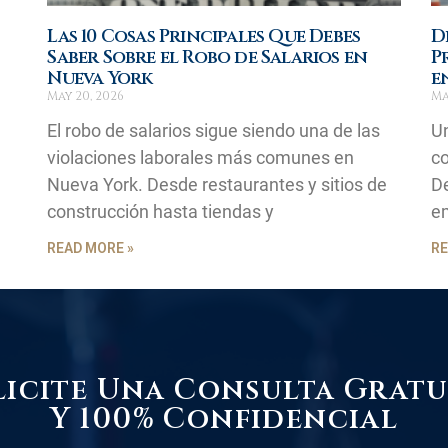
Las 10 Cosas Principales Que Debes
D
Saber Sobre el Robo de Salarios en
P
Nueva York
e
May 20, 2026
Ma
El robo de salarios sigue siendo una de las
Un
violaciones laborales más comunes en
co
Nueva York. Desde restaurantes y sitios de
D
construcción hasta tiendas y
em
READ MORE »
RE
licite Una Consulta Gratu
Y 100% Confidencial