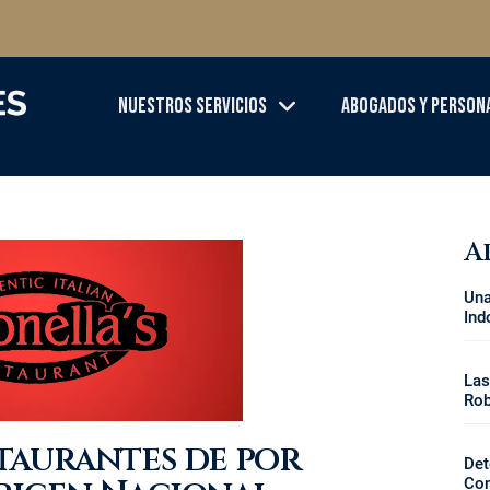
Nuestros Servicios
Abogados Y Person
A
Una
Ind
Las
Rob
taurantes de por
Det
Con