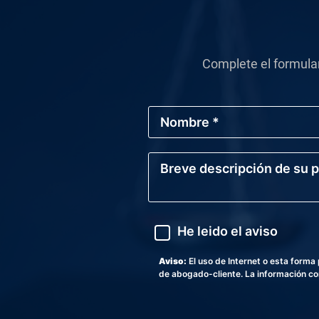
Complete el formula
N
o
m
b
B
r
r
e
e
*
v
e
d
A
He leido el aviso
e
v
s
i
c
s
Aviso:
El uso de Internet o esta form
r
o
de abogado-cliente. La información con
i
p
c