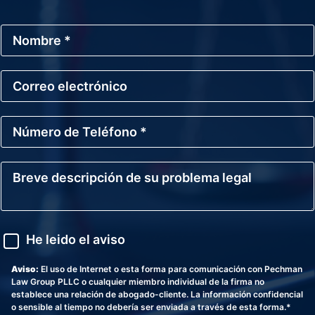
N
o
m
b
C
r
o
e
r
*
r
N
e
ú
o
m
E
e
l
B
r
e
r
o
c
e
d
t
v
e
r
e
T
ó
d
A
e
He leido el aviso
n
e
v
l
i
s
i
é
c
c
s
Aviso:
El uso de Internet o esta forma para comunicación con Pechman
f
o
r
o
Law Group PLLC o cualquier miembro individual de la firma no
o
i
establece una relación de abogado-cliente. La información confidencial
n
p
o sensible al tiempo no debería ser enviada a través de esta forma.*
o