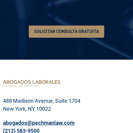
c
*
i
ó
n
d
e
SOLICITAR CONSULTA GRATUITA
s
u
p
r
o
b
l
e
m
a
l
e
g
488 Madison Avenue, Suite 1704
a
l
New York, NY 10022
abogados@pechmanlaw.com
(212) 583-9500