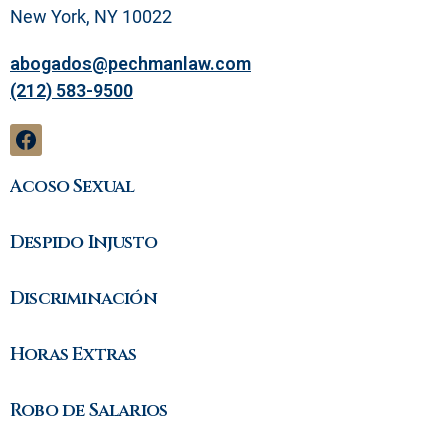
l
New York, NY 10022
abogados@pechmanlaw.com
(212) 583-9500
Acoso Sexual
Despido Injusto
Discriminación
Horas Extras
Robo de Salarios