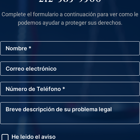
Complete el formulario a continuación para ver como le
podemos ayudar a proteger sus derechos.
N
o
m
b
C
r
o
e
r
*
r
N
e
ú
o
m
E
e
l
B
r
e
r
o
c
e
d
t
v
e
r
e
T
ó
d
A
e
He leido el aviso
n
e
v