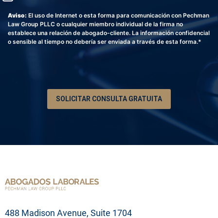
l
i
s
i
é
c
c
s
Aviso:
El uso de Internet o esta forma para comunicación con Pechman
f
o
r
o
Law Group PLLC o cualquier miembro individual de la firma no
o
i
establece una relación de abogado-cliente. La información confidencial
n
p
o sensible al tiempo no debería ser enviada a través de esta forma.*
o
c
*
i
ó
n
d
e
SOLICITAR CONSULTA GRATUITA
s
u
p
r
o
b
l
e
m
a
l
e
g
488 Madison Avenue, Suite 1704
a