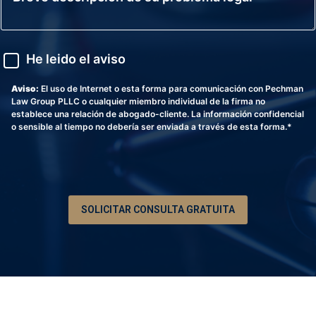
o
c
e
d
t
v
e
r
e
T
ó
d
A
e
He leido el aviso
n
e
v
l
i
s
i
é
c
c
s
Aviso:
El uso de Internet o esta forma para comunicación con Pechman
f
o
r
o
Law Group PLLC o cualquier miembro individual de la firma no
o
i
establece una relación de abogado-cliente. La información confidencial
n
p
o sensible al tiempo no debería ser enviada a través de esta forma.*
o
c
*
i
ó
n
d
e
SOLICITAR CONSULTA GRATUITA
s
u
p
r
o
b
l
e