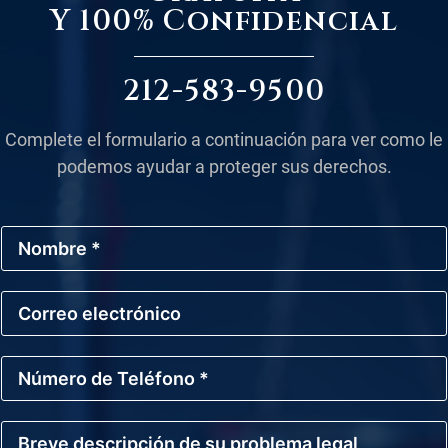
Y 100% Confidencial
212-583-9500
Complete el formulario a continuación para ver como le
podemos ayudar a proteger sus derechos.
N
o
m
b
C
r
o
e
r
*
r
N
e
ú
o
m
E
e
l
B
r
e
r