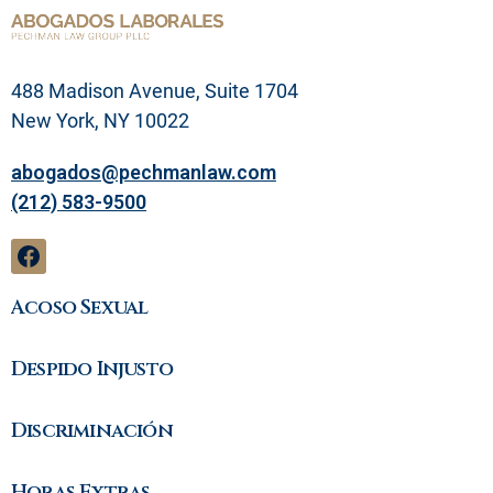
m
a
l
e
g
488 Madison Avenue, Suite 1704
a
l
New York, NY 10022
abogados@pechmanlaw.com
(212) 583-9500
Acoso Sexual
Despido Injusto
Discriminación
Horas Extras