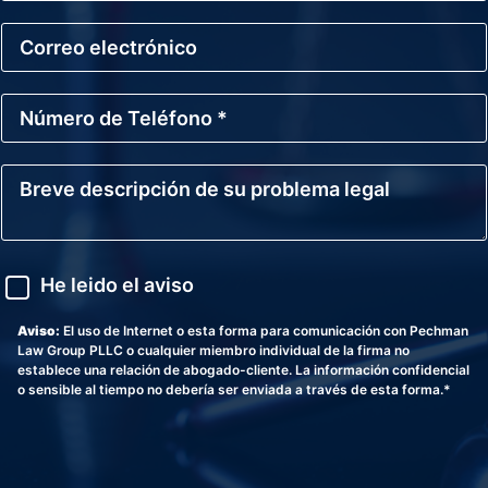
b
C
r
o
e
r
*
r
N
e
ú
o
m
E
e
l
B
r
e
r
o
c
e
d
t
v
e
r
e
T
ó
d
A
e
He leido el aviso
n
e
v
l
i
s
i
é
c
c
s
Aviso:
El uso de Internet o esta forma para comunicación con Pechman
f
o
r
o
Law Group PLLC o cualquier miembro individual de la firma no
o
i
establece una relación de abogado-cliente. La información confidencial
n
p
o sensible al tiempo no debería ser enviada a través de esta forma.*
o
c
*
i
ó
n
d