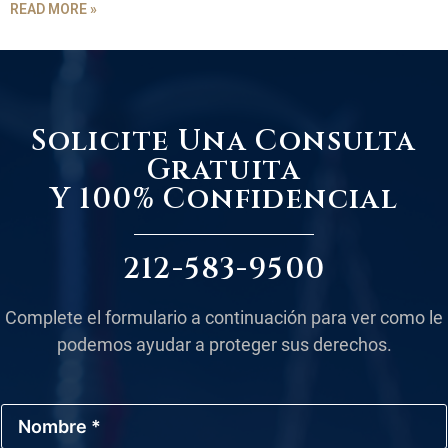
READ MORE »
Solicite Una Consulta
Gratuita
Y 100% Confidencial
212-583-9500
Complete el formulario a continuación para ver como le
podemos ayudar a proteger sus derechos.
N
o
m