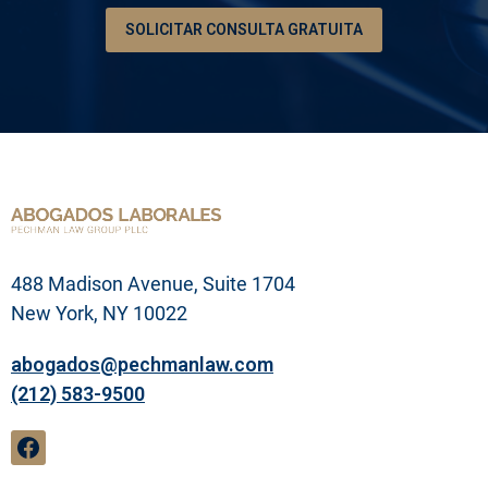
e
SOLICITAR CONSULTA GRATUITA
s
u
p
r
o
b
l
e
m
a
l
e
g
488 Madison Avenue, Suite 1704
a
l
New York, NY 10022
abogados@pechmanlaw.com
(212) 583-9500