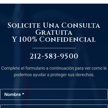
Solicite Una Consulta
Gratuita
Y 100% Confidencial
212-583-9500
Complete el formulario a continuación para ver como le
podemos ayudar a proteger sus derechos.
N
o
m
b
C