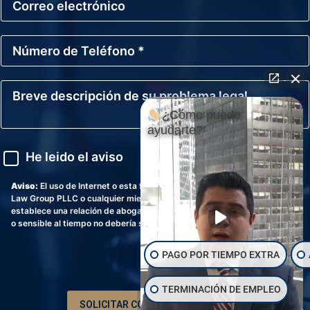
r
o
e
r
*
r
N
e
ú
o
m
E
e
l
B
r
e
r
o
c
e
d
¿Cómo puedo
t
v
e
ayudarte?
r
e
T
ó
d
A
e
He leido el aviso
n
e
v
l
i
s
i
é
c
c
s
Aviso:
El uso de Internet o esta forma para comunicación con Pechman
f
o
r
o
Law Group PLLC o cualquier miembro individual de la firma no
o
i
establece una relación de abogado-cliente. La información confidencial
n
p
o sensible al tiempo no debería ser enviada a través de esta forma.*
o
c
*
i
PAGO POR TIEMPO EXTRA
ó
n
d
TERMINACIÓN DE EMPLEO
e
SOLICITAR CONSULTA GRATUITA
s