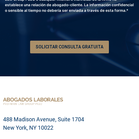
o
i
establece una relación de abogado-cliente. La información confidencial
n
p
o sensible al tiempo no debería ser enviada a través de esta forma.*
o
c
*
i
ó
n
d
e
SOLICITAR CONSULTA GRATUITA
s
u
p
r
o
b
l
e
m
a
l
e
g
488 Madison Avenue, Suite 1704
a
l
New York, NY 10022