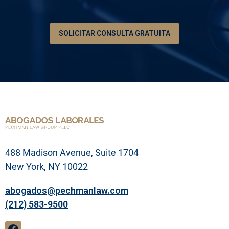
ó
n
d
e
SOLICITAR CONSULTA GRATUITA
s
u
p
r
o
b
l
e
m
a
l
e
g
488 Madison Avenue, Suite 1704
a
l
New York, NY 10022
abogados@pechmanlaw.com
(212) 583-9500