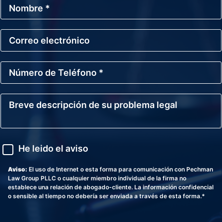
N
o
m
b
C
r
o
e
r
*
r
N
e
ú
o
m
E
e
l
B
r
e
r
o
c
e
d
t
v
e
r
e
T
ó
d
A
e
He leido el aviso
n
e
v
l
i
s
i
é
c
c
s
Aviso:
El uso de Internet o esta forma para comunicación con Pechman
f
o
r
o
Law Group PLLC o cualquier miembro individual de la firma no
o
i
establece una relación de abogado-cliente. La información confidencial
n
p
o sensible al tiempo no debería ser enviada a través de esta forma.*
o
c
*
i