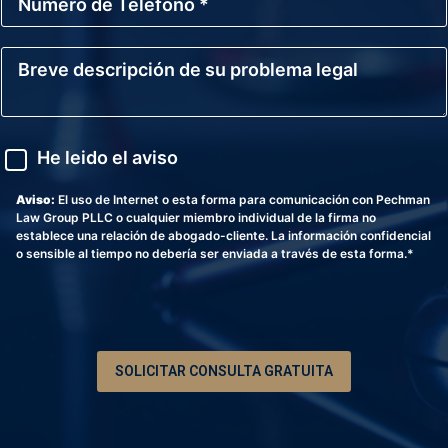
ú
o
m
E
e
l
B
r
e
r
o
c
e
d
t
v
e
r
e
T
ó
d
A
e
He leido el aviso
n
e
v
l
i
s
i
é
c
c
s
Aviso:
El uso de Internet o esta forma para comunicación con Pechman
f
o
r
o
Law Group PLLC o cualquier miembro individual de la firma no
o
i
establece una relación de abogado-cliente. La información confidencial
n
p
o sensible al tiempo no debería ser enviada a través de esta forma.*
o
c
*
i
ó
n
d
e
SOLICITAR CONSULTA GRATUITA
s
u
p
r