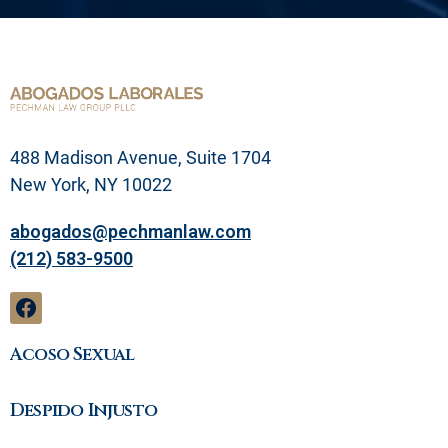
o
b
l
e
m
a
l
e
g
488 Madison Avenue, Suite 1704
a
l
New York, NY 10022
abogados@pechmanlaw.com
(212) 583-9500
Acoso Sexual
Despido Injusto