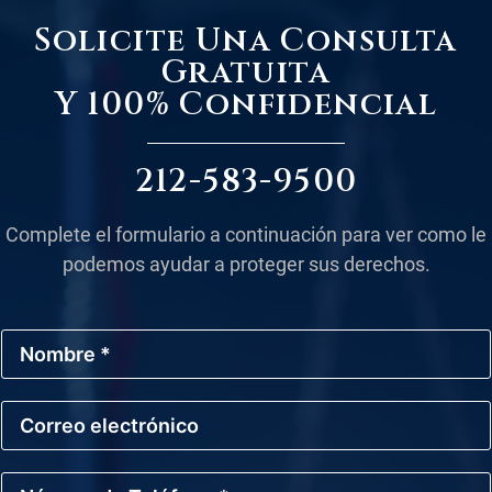
Solicite Una Consulta
Gratuita
Y 100% Confidencial
212-583-9500
Complete el formulario a continuación para ver como le
podemos ayudar a proteger sus derechos.
N
o
m
b
C
r
o
e
r
*
r
N
e