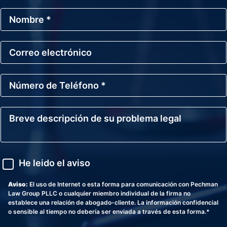
N
o
m
b
C
r
o
e
r
*
r
N
e
ú
o
m
E
e
l
B
r
e
r
o
c
e
d
t
v
e
r
e
T
ó
d
A
e
He leido el aviso
n
e
v
l
i
s
i
é
c
c
s
Aviso:
El uso de Internet o esta forma para comunicación con Pechman
f
o
r
o
Law Group PLLC o cualquier miembro individual de la firma no
o
i
establece una relación de abogado-cliente. La información confidencial
n
p
o sensible al tiempo no debería ser enviada a través de esta forma.*
o
c
*