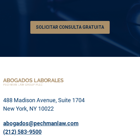
i
ó
n
d
e
SOLICITAR CONSULTA GRATUITA
s
u
p
r
o
b
l
e
m
a
l
e
g
488 Madison Avenue, Suite 1704
a
l
New York, NY 10022
abogados@pechmanlaw.com
(212) 583-9500