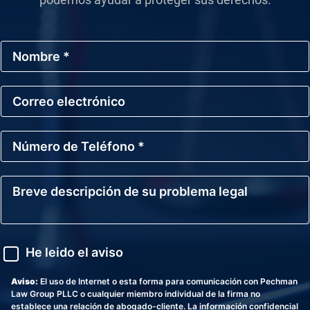
N
o
m
b
C
r
o
e
r
*
r
N
e
ú
o
m
E
e
l
B
r
e
r
o
c
e
d
t
v
e
r
e
T
ó
d
A
e
He leido el aviso
n
e
v
l
i
s
i
é
c
c
s
Aviso:
El uso de Internet o esta forma para comunicación con Pechman
f
o
r
o
Law Group PLLC o cualquier miembro individual de la firma no
o
i
establece una relación de abogado-cliente. La información confidencial