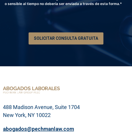
n
p
o sensible al tiempo no debería ser enviada a través de esta forma.*
o
c
*
i
ó
n
d
e
SOLICITAR CONSULTA GRATUITA
s
u
p
r
o
b
l
e
m
a
l
e
g
488 Madison Avenue, Suite 1704
a
l
New York, NY 10022
abogados@pechmanlaw.com