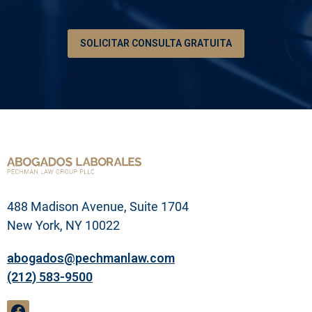
n
d
e
SOLICITAR CONSULTA GRATUITA
s
u
p
r
o
b
l
e
m
a
l
e
g
488 Madison Avenue, Suite 1704
a
l
New York, NY 10022
abogados@pechmanlaw.com
(212) 583-9500