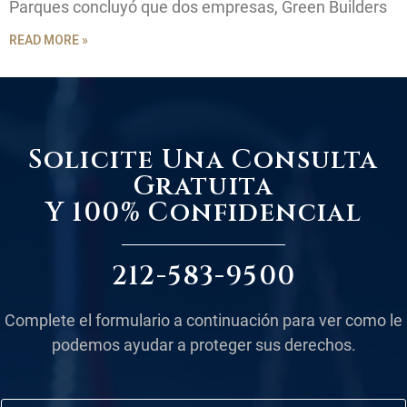
Parques concluyó que dos empresas, Green Builders
READ MORE »
Solicite Una Consulta
Gratuita
Y 100% Confidencial
212-583-9500
Complete el formulario a continuación para ver como le
podemos ayudar a proteger sus derechos.
N