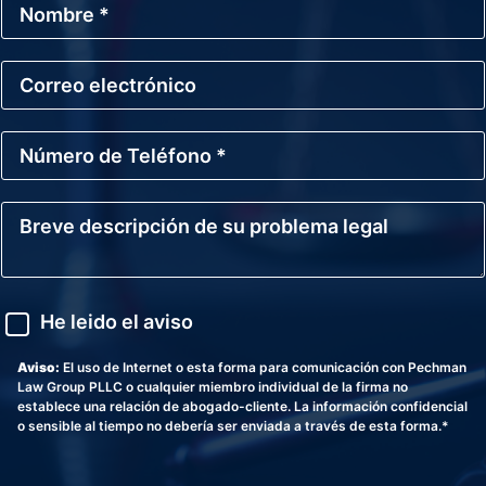
o
m
b
C
r
o
e
r
*
r
N
e
ú
o
m
E
e
l
B
r
e
r
o
c
e
d
t
v
e
r
e
T
ó
d
A
e
He leido el aviso
n
e
v
l
i
s
i
é
c
c
s
Aviso:
El uso de Internet o esta forma para comunicación con Pechman
f
o
r
o
Law Group PLLC o cualquier miembro individual de la firma no
o
i
establece una relación de abogado-cliente. La información confidencial
n
p
o sensible al tiempo no debería ser enviada a través de esta forma.*
o
c
*
i
ó