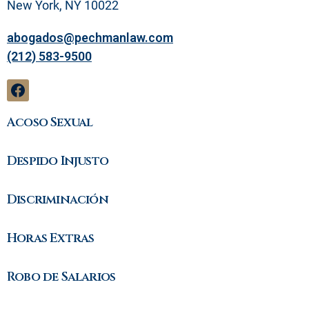
l
New York, NY 10022
abogados@pechmanlaw.com
(212) 583-9500
Acoso Sexual
Despido Injusto
Discriminación
Horas Extras
Robo de Salarios