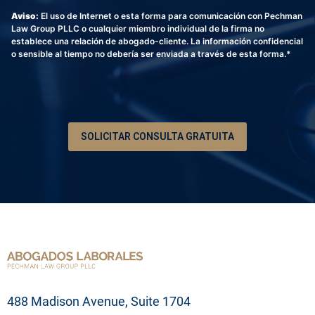
s
i
é
c
c
s
Aviso:
El uso de Internet o esta forma para comunicación con Pechman
f
o
r
o
Law Group PLLC o cualquier miembro individual de la firma no
o
i
establece una relación de abogado-cliente. La información confidencial
n
p
o sensible al tiempo no debería ser enviada a través de esta forma.*
o
c
*
i
ó
n
d
e
SOLICITAR CONSULTA GRATUITA
s
u
p
r
o
b
l
e
m
a
l
e
g
488 Madison Avenue, Suite 1704
a