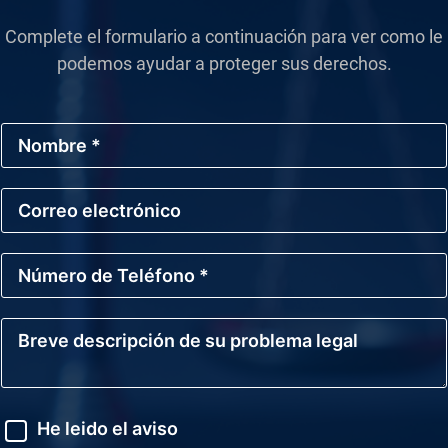
Complete el formulario a continuación para ver como le
podemos ayudar a proteger sus derechos.
N
o
m
b
C
r
o
e
r
*
r
N
e
ú
o
m
E
e
l
B
r
e
r
o
c
e
d
t
v
e
r
e
T
ó
d
A
e
He leido el aviso
n
e
v
l
i