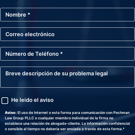
N
o
m
b
C
r
o
e
r
*
r
N
e
ú
o
m
E
e
l
B
r
e
r
o
c
e
d
t
v
e
r
e
T
ó
d
A
e
He leido el aviso
n
e
v
l
i
s
i
é
c
c
s
Aviso:
El uso de Internet o esta forma para comunicación con Pechman
f
o
r
o
Law Group PLLC o cualquier miembro individual de la firma no
o
i
establece una relación de abogado-cliente. La información confidencial
n
p
o sensible al tiempo no debería ser enviada a través de esta forma.*
o
c