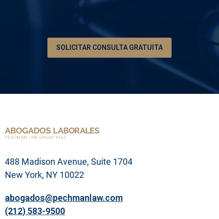
*
i
ó
n
d
e
SOLICITAR CONSULTA GRATUITA
s
u
p
r
o
b
l
e
m
a
l
e
g
488 Madison Avenue, Suite 1704
a
l
New York, NY 10022
abogados@pechmanlaw.com
(212) 583-9500