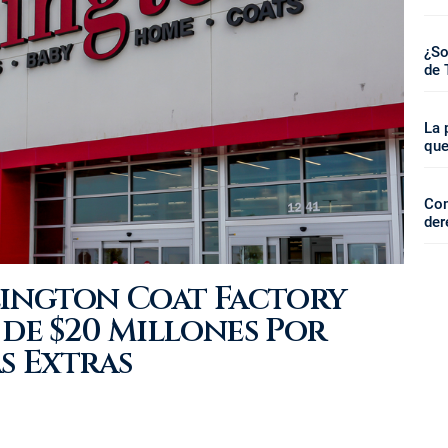
¿So
de 
La 
que
Com
der
lington Coat Factory
de $20 Millones Por
s Extras