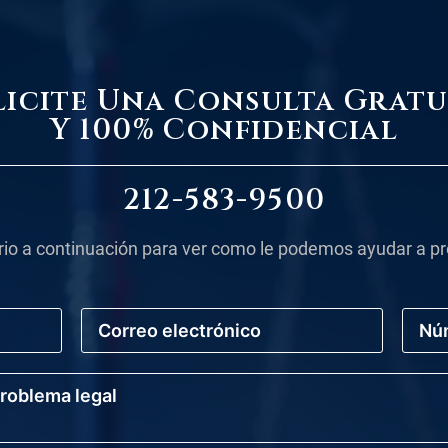
licite Una Consulta Gratu
Y 100% Confidencial
212-583-9500
rio a continuación para ver como le podemos ayudar a pr
C
N
o
ú
r
m
r
e
e
r
o
o
E
d
l
e