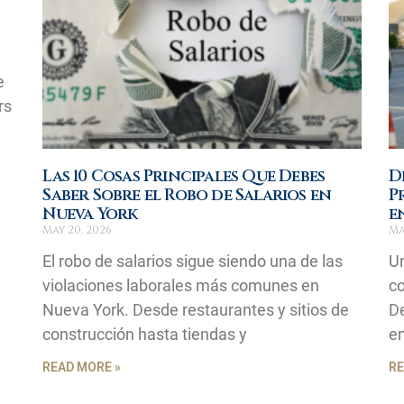
e
rs
Las 10 Cosas Principales Que Debes
D
Saber Sobre el Robo de Salarios en
P
Nueva York
e
May 20, 2026
Ma
El robo de salarios sigue siendo una de las
Un
violaciones laborales más comunes en
co
Nueva York. Desde restaurantes y sitios de
D
construcción hasta tiendas y
em
READ MORE »
RE