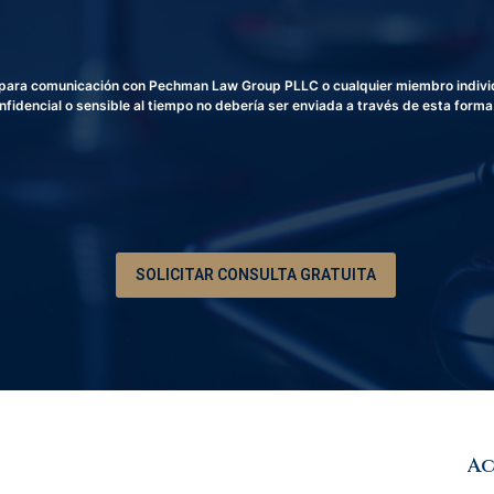
e
T
c
e
t
l
r
é
a para comunicación con Pechman Law Group PLLC o cualquier miembro individu
ó
f
fidencial o sensible al tiempo no debería ser enviada a través de esta forma
n
o
i
n
c
o
o
*
SOLICITAR CONSULTA GRATUITA
Ac